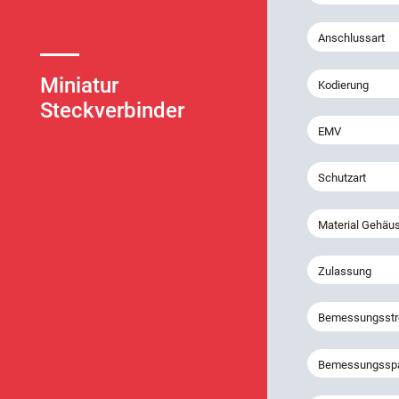
Anschlussart
Miniatur
Kodierung
Steckverbinder
EMV
Schutzart
Material Gehäu
Zulassung
Bemessungsst
Bemessungssp