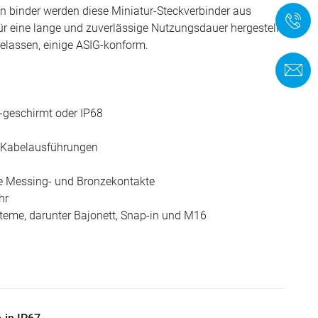
on binder werden diese Miniatur-Steckverbinder aus
+
ür eine lange und zuverlässige Nutzungsdauer hergestellt.
elassen, einige ASIG-konform.
K
7-geschirmt oder IP68
e Kabelausführungen
rte Messing- und Bronzekontakte
hr
teme, darunter Bajonett, Snap-in und M16