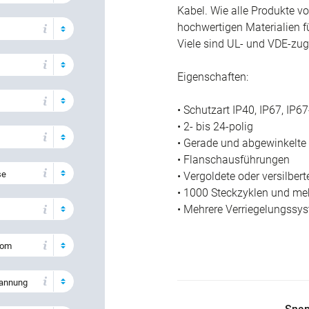
Kabel. Wie alle Produkte v
hochwertigen Materialien f
Viele sind UL- und VDE-zug
Eigenschaften:
• Schutzart IP40, IP67, IP6
• 2- bis 24-polig
• Gerade und abgewinkelt
• Flanschausführungen
se
• Vergoldete oder versilbe
• 1000 Steckzyklen und me
• Mehrere Verriegelungssys
rom
annung