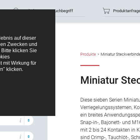
Artikelnummer / Suchbegriff
Produktanfrag
filtern
binder
Produkte
Miniatur Steckverbind
rt
Miniatur Ste
Diese sieben Serien Miniat
Verriegelungssystemen, Ko
ein breites Anwendungsspe
Snap-in-, Bajonett- und M1
mit 2 bis 24 Kontakten in 
sind Crimp-, Tauchlöt-, Sc