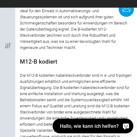
stellen eine zuverlässige und sichere Verbindungslösung dar, die
Anschlussart
K
ideal für den Einsatz in Automatisierungs- und
Steuerungssystemen ist und sich aufgrund ihrer guten
Schirmeigenschaften besonders für Anwendungen im Bereich
Kodierung
der Datenübertragung eignet. Die B-kodierten M12-
Steckverbinder zeichnen sich durch ihre Robustheit und
EMV
Vielseitigkeit aus, was sie zu einer bevorzugten Wahl für
Ingenieure und Techniker macht.
Schutzart
M12-B kodiert
Material Gehäuse
Die M12-B kodierten Kabelsteckverbinder sind in 4- und 5-poligen
Ausführungen erhältlich und ermöglichen eine effiziente
Zulassung
Signalübertragung. Die B-kodierten Kabelsteckverbinder sind für
eine einfache Installation und Wartung ausgelegt, was die
Betriebskosten senkt und die Systemzuverlässigkeit erhöht. Mit
Bemessungsstrom
einem Fokus auf Qualität und Leistung sind die M12-B kodierten
Steckverbinder von binder eine ausgezeichnete Wahl für
Anwendungen, die eine hohe Zuverlässigkeit und Langlebigkeit
Bemessungsspannung
erfordern und bieten hervorragende elektrische Eigenschaften.
Hallo, wie kann ich helfen?
Spezielle Varianten bieten zudem eine hohe Beständigkeit gegen
Material Verriegelung
Umwelteinflüsse, wodurch sie sich ideal für den Einsatz in