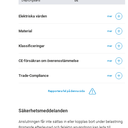
Ursprungsland
DE
Elektriska värden
mer
Material
mer
Klassificeringar
mer
CE-försäkran om överensstämmelse
mer
Trade-Compliance
mer
Rapportera fel på denna sida
Säkerhetsmeddelanden
Anslutningen får inte sättas in eller kopplas bort under belastning.
Bristande efterlevnad och felaktig användning kan leda till