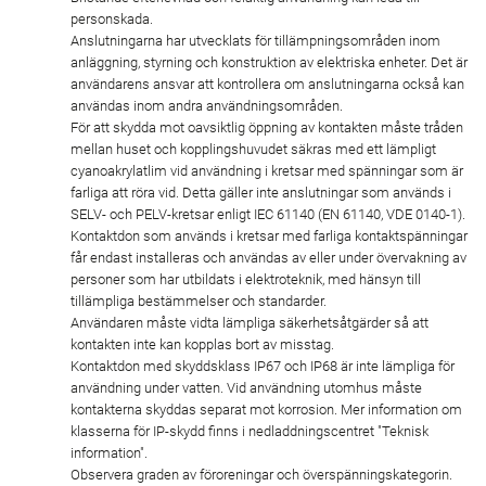
personskada.
Anslutningarna har utvecklats för tillämpningsområden inom
anläggning, styrning och konstruktion av elektriska enheter. Det är
användarens ansvar att kontrollera om anslutningarna också kan
användas inom andra användningsområden.
För att skydda mot oavsiktlig öppning av kontakten måste tråden
mellan huset och kopplingshuvudet säkras med ett lämpligt
cyanoakrylatlim vid användning i kretsar med spänningar som är
farliga att röra vid. Detta gäller inte anslutningar som används i
SELV- och PELV-kretsar enligt IEC 61140 (EN 61140, VDE 0140-1).
Kontaktdon som används i kretsar med farliga kontaktspänningar
får endast installeras och användas av eller under övervakning av
personer som har utbildats i elektroteknik, med hänsyn till
tillämpliga bestämmelser och standarder.
Användaren måste vidta lämpliga säkerhetsåtgärder så att
kontakten inte kan kopplas bort av misstag.
Kontaktdon med skyddsklass IP67 och IP68 är inte lämpliga för
användning under vatten. Vid användning utomhus måste
kontakterna skyddas separat mot korrosion. Mer information om
klasserna för IP-skydd finns i nedladdningscentret "Teknisk
information".
Observera graden av föroreningar och överspänningskategorin.