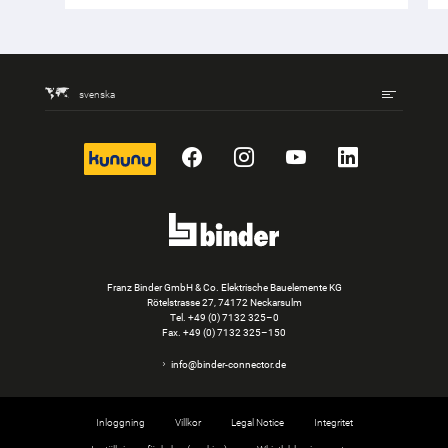
svenska
kununu
Facebook
Instagram
YouTube
LinkedIn
Franz Binder GmbH & Co. Elektrische Bauelemente KG
Rötelstrasse 27, 74172 Neckarsulm
Tel.
+49 (0) 7132 325–0
Fax. +49 (0) 7132 325–150
info@binder-connector.de
Inloggning
Villkor
Legal Notice
Integritet