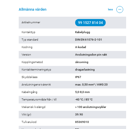
Allmänna värden
less
99 1527 814 04
Artikelnummer
Kontakttyp
Kabelplugg
Typ standard
DIN EN 61076-2-101
Kodning
A-kodad
Version
Anslutningsdon pin rakt
Kopplingsmetod
skruvning
Kontakttermineringstyp
dragavlastning
Skyddsklass
IP67
Anslutningens tvärsnitt
max. 0,50 mm² / AWG 20
Kabelingång
5,0-8,0 mm
Temperaturområde från / till
-40 °C / 85 °C
Mekanisk livslängd
> 100 anslutningscykler
Vikt (gr)
39.90
Tullvarukod
85369010