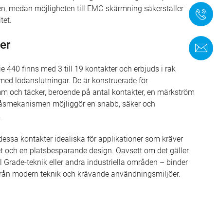
, medan möjligheten till EMC-skärmning säkerställer
+
tet.
er
K
e 440 finns med 3 till 19 kontakter och erbjuds i rak
 med lödanslutningar. De är konstruerade för
 mm och täcker, beroende på antal kontakter, en märkström
ll-låsmekanismen möjliggör en snabb, säker och
.
r dessa kontakter idealiska för applikationer som kräver
ghet och en platsbesparande design. Oavsett om det gäller
 Grade-teknik eller andra industriella områden – binder
 från modern teknik och krävande användningsmiljöer.