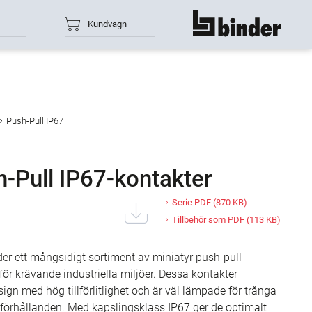
Kundvagn
show all
Push-Pull IP67
h-Pull IP67-kontakter
Serie PDF
(870 KB)
Tillbehör som PDF
(113 KB)
er ett mångsidigt sortiment av miniatyr push-pull-
för krävande industriella miljöer. Dessa kontakter
gn med hög tillförlitlighet och är väl lämpade för trånga
rhållanden. Med kapslingsklass IP67 ger de optimalt