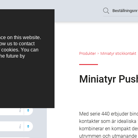
Beställningsnr
produkter
Produkter
Miniatyr stickkontakt
 IP67-kontakter
Miniatyr Pus
Med serie 440 erbjuder bind
kontakter som är idealiska 
kombinerar en kompakt desi
utrymmen och utmanande fö