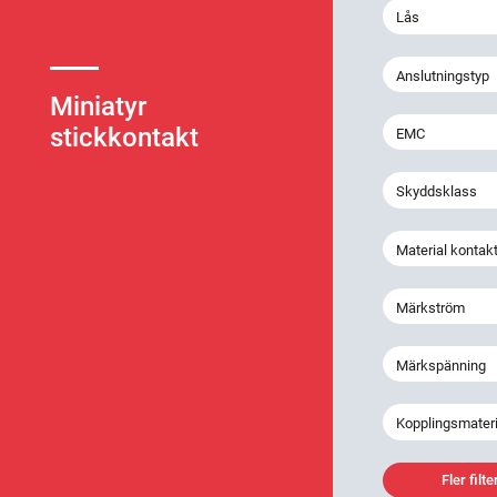
Lås
Anslutningstyp
Miniatyr
stickkontakt
EMC
Skyddsklass
Material kontak
Märkström
Märkspänning
Kopplingsmateri