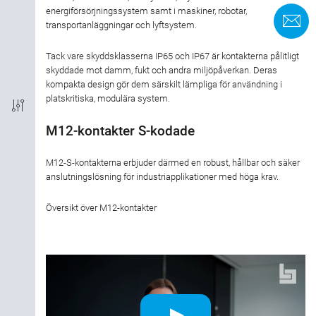
energiförsörjningssystem samt i maskiner, robotar,
K
transportanläggningar och lyftsystem.
Anslutningstyp
Tack vare skyddsklasserna IP65 och IP67 är kontakterna pålitligt
Kodning
skyddade mot damm, fukt och andra miljöpåverkan. Deras
kompakta design gör dem särskilt lämpliga för användning i
platskritiska, modulära system.
EMC
M12-kontakter S-kodade
Skyddsklass
M12-S-kontakterna erbjuder därmed en robust, hållbar och säker
anslutningslösning för industriapplikationer med höga krav.
Material kontakthus
Översikt över M12-kontakter
Godkännande
Märkström
Märkspänning