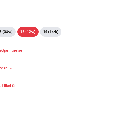
8 (08-a)
12 (12-a)
14 (14-b)
duktjämförelse
ngar
tillbehör