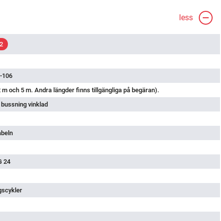
less
2
-106
 m och 5 m. Andra längder finns tillgängliga på begäran).
 bussning vinklad
abeln
G 24
gscykler