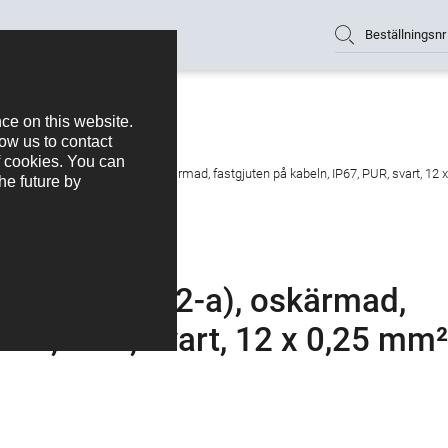
Beställningsnr
ttag, antal poler: 12 (12-a), oskärmad, fastgjuten på kabeln, IP67, PUR, svart, 12
 poler: 12 (12-a), oskärmad,
IP67, PUR, svart, 12 x 0,25 mm²