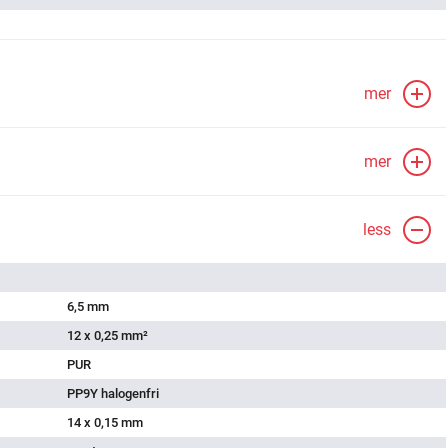
mer
mer
less
6,5 mm
12 x 0,25 mm²
PUR
PP9Y halogenfri
14 x 0,15 mm