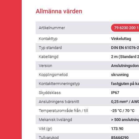
Allmänna värden
Artikelnummer
79 6230 200 1
Kontakttyp
Vinkeluttag
Typ standard
DIN EN 61076-2
Kabellängd
2 m (Standard 2
Version
Anslutningsdon
Kopplingsmetod
skruvning
Kontakttermineringstyp
fastgjuten på k
Skyddsklass
IP67
Anslutningens tvärsnitt
0,25 mm² / AW
Temperaturområde från / till
-25 °C / 70 °C
Mekanisk livslängd
> 500 anslutnin
Vikt (gr)
173.90
Tullvarukod
85444290