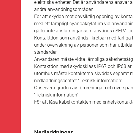
elektriska enheter. Det är användarens ansvar
andra användningsområden.
För att skydda mot oavsiktlig öppning av kont
med ett lämpligt cyanoakrylatlim vid användning
gäller inte anslutningar som används i SELV- o
Kontaktdon som används i kretsar med farliga k
under övervakning av personer som har utbildat
standarder.
Användaren måste vidta lämpliga säkerhetsåtgä
Kontaktdon med skyddsklass IP67 och IP68 är i
utomhus måste kontakterna skyddas separat mot
nedladdningscentret "Teknisk information".
Observera graden av föroreningar och överspän
"Teknisk information".
För att låsa kabelkontakten med enhetskontakt
Nedladdningar