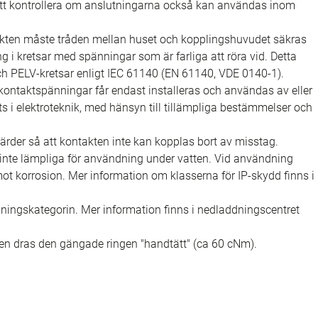
 att kontrollera om anslutningarna också kan användas inom
akten måste tråden mellan huset och kopplingshuvudet säkras
 i kretsar med spänningar som är farliga att röra vid. Detta
ch PELV-kretsar enligt IEC 61140 (EN 61140, VDE 0140-1).
ontaktspänningar får endast installeras och användas av eller
s i elektroteknik, med hänsyn till tillämpliga bestämmelser och
rder så att kontakten inte kan kopplas bort av misstag.
nte lämpliga för användning under vatten. Vid användning
 korrosion. Mer information om klasserna för IP-skydd finns i
ningskategorin. Mer information finns i nedladdningscentret
en dras den gängade ringen "handtätt" (ca 60 cNm).