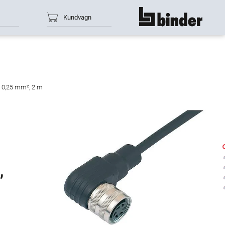
Kundvagn
show all
 x 0,25 mm², 2 m
,