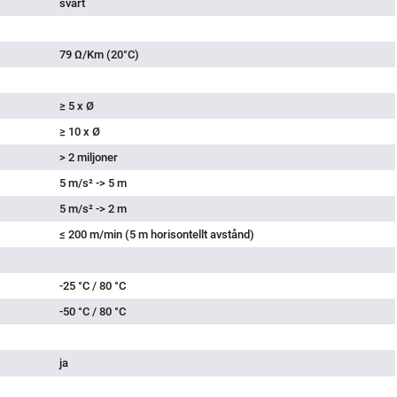
svart
79 Ω/Km (20°C)
≥ 5 x Ø
≥ 10 x Ø
> 2 miljoner
5 m/s² -> 5 m
5 m/s² -> 2 m
≤ 200 m/min (5 m horisontellt avstånd)
-25 °C / 80 °C
-50 °C / 80 °C
ja