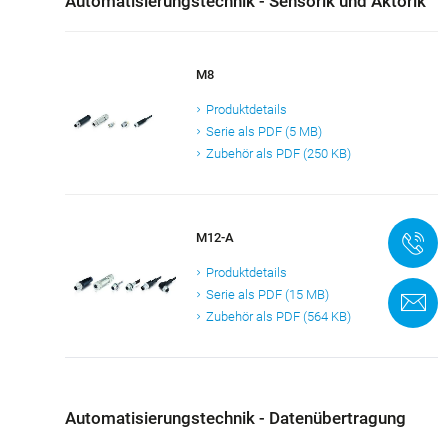
Automatisierungstechnik - Sensorik und Aktorik
M8
Produktdetails
Serie als PDF (5 MB)
Zubehör als PDF (250 KB)
M12-A
+
Produktdetails
Serie als PDF (15 MB)
K
Zubehör als PDF (564 KB)
Automatisierungstechnik - Datenübertragung