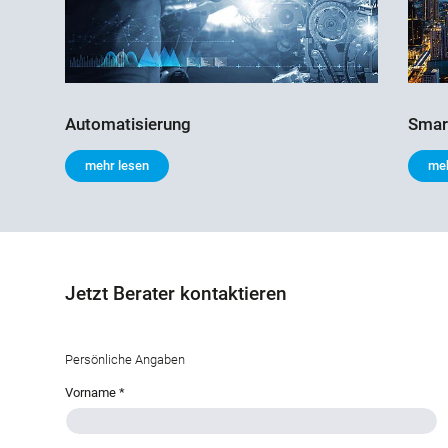
Smar
Automatisierung
meh
mehr lesen
Jetzt Berater kontaktieren
Persönliche Angaben
Vorname
*