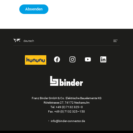
Absenden
deutsch
kununu
Facebook
Instagram
YouTube
LinkedIn
Franz Binder GmbH & Co. Elektrische Bauelemente KG
Rötelstrasse 27, 74172 Neckarsulm
Tel.
+49 (0) 7132 325–0
Fax. +49 (0) 7132 325–150
info@binder-connector.de