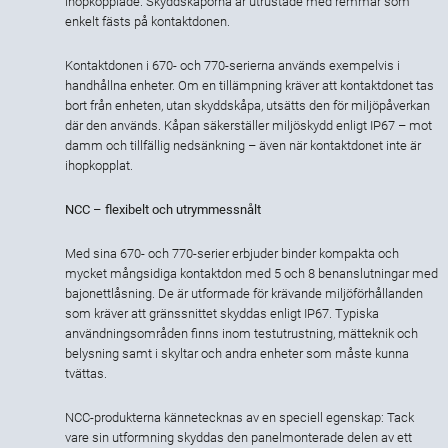
ihopkopplade. Skyddskåporna är utrustade med remmar som
enkelt fästs på kontaktdonen.
Kontaktdonen i 670- och 770-serierna används exempelvis i
handhållna enheter. Om en tillämpning kräver att kontaktdonet tas
bort från enheten, utan skyddskåpa, utsätts den för miljöpåverkan
där den används. Kåpan säkerställer miljöskydd enligt IP67 – mot
damm och tillfällig nedsänkning – även när kontaktdonet inte är
ihopkopplat.
NCC – flexibelt och utrymmessnålt
Med sina 670- och 770-serier erbjuder binder kompakta och
mycket mångsidiga kontaktdon med 5 och 8 benanslutningar med
bajonettlåsning. De är utformade för krävande miljöförhållanden
som kräver att gränssnittet skyddas enligt IP67. Typiska
användningsområden finns inom testutrustning, mätteknik och
belysning samt i skyltar och andra enheter som måste kunna
tvättas.
NCC-produkterna kännetecknas av en speciell egenskap: Tack
vare sin utformning skyddas den panelmonterade delen av ett