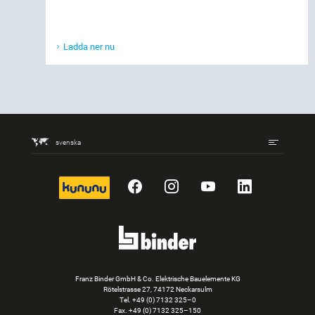
Ladda ner nu
svenska
kununu
Facebook
Instagram
YouTube
LinkedIn
Franz Binder GmbH & Co. Elektrische Bauelemente KG
Rötelstrasse 27, 74172 Neckarsulm
Tel.
+49 (0) 7132 325–0
Fax. +49 (0) 7132 325–150