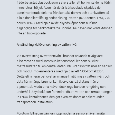
fjäderbelastat plastlock som säkerställer att honkontakterna förblir
inneslutna i höljet. Även när de är isärkopplade skyddas de
panelmonterade delarna från kontakt, damm och stänkvatten på
alla sidor eller tillfällig nedsänkning i vatten (670-serien: IP54, 770-
serien: IP67). Med hjälp av de skyddskåpor som nu finns
tillgängliga för hankontakterna uppnås IP67 även när kontaktdonen
inte är ihopkopplade.
Användning vid övervakning av vattennivå
Vid övervakning av vattennivån i brunnar används nivågivare
tillsammans med kommunikationsmoduler som skickar
mätresultaten till en central datahubb. Gränssnittet mellan sensor
och modul implementeras med hjälp av ett NCC-kontaktdon.
Detta eliminerar behovet av manuell mätning av vattennivån, och
data från många brunnar kan övervakas på distans från en
styrcentral. Modulerna kräver dock regelbunden rengöring och
underhåll. Skyddskåpan förhindrar då att vatten och smuts tränger
in i NCC-kontaktdonet; den gör även att donet är säkert under
transport och installation.
Förutom fyllnadsnivån kan toppmoderna sensorer även mäta