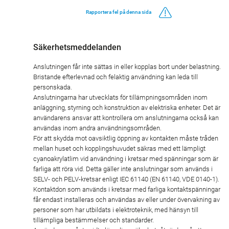
Rapportera fel på denna sida
Säkerhetsmeddelanden
Anslutningen får inte sättas in eller kopplas bort under belastning.
Bristande efterlevnad och felaktig användning kan leda till
personskada.
Anslutningarna har utvecklats för tillämpningsområden inom
anläggning, styrning och konstruktion av elektriska enheter. Det är
användarens ansvar att kontrollera om anslutningarna också kan
användas inom andra användningsområden.
För att skydda mot oavsiktlig öppning av kontakten måste tråden
mellan huset och kopplingshuvudet säkras med ett lämpligt
cyanoakrylatlim vid användning i kretsar med spänningar som är
farliga att röra vid. Detta gäller inte anslutningar som används i
SELV- och PELV-kretsar enligt IEC 61140 (EN 61140, VDE 0140-1).
Kontaktdon som används i kretsar med farliga kontaktspänningar
får endast installeras och användas av eller under övervakning av
personer som har utbildats i elektroteknik, med hänsyn till
tillämpliga bestämmelser och standarder.