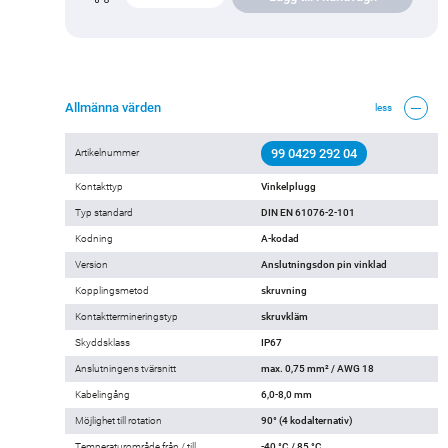
Allmänna värden
less
99 0429 292 04
Artikelnummer
Kontakttyp
Vinkelplugg
Typ standard
DIN EN 61076-2-101
Kodning
A-kodad
Version
Anslutningsdon pin vinklad
Kopplingsmetod
skruvning
Kontakttermineringstyp
skruvkläm
Skyddsklass
IP67
Anslutningens tvärsnitt
max. 0,75 mm² / AWG 18
Kabelingång
6,0-8,0 mm
Möjlighet till rotation
90° (4 kodalternativ)
Temperaturområde från / till
-40 °C / 85 °C