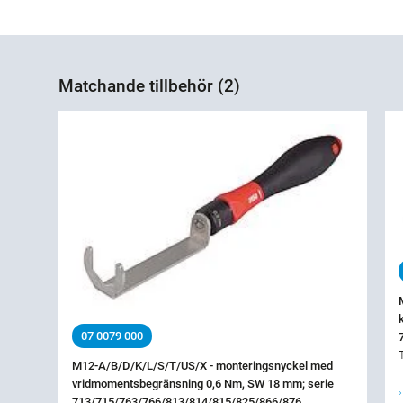
Matchande tillbehör (2)
07 0079 000
M12-A/B/D/K/L/S/T/US/X - monteringsnyckel med
vridmomentsbegränsning 0,6 Nm, SW 18 mm; serie
713/715/763/766/813/814/815/825/866/876