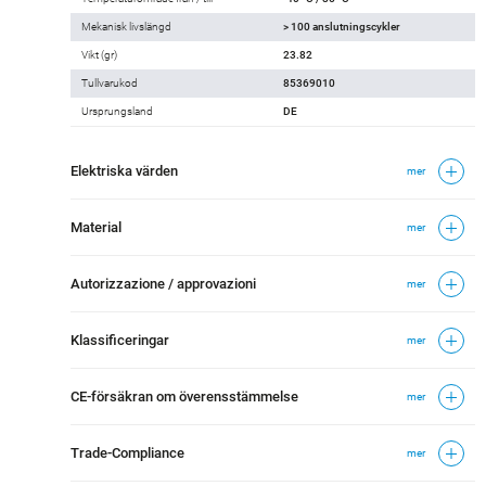
Mekanisk livslängd
> 100 anslutningscykler
Vikt (gr)
23.82
Tullvarukod
85369010
Ursprungsland
DE
Elektriska värden
mer
Material
mer
Autorizzazione / approvazioni
mer
Klassificeringar
mer
CE-försäkran om överensstämmelse
mer
Trade-Compliance
mer