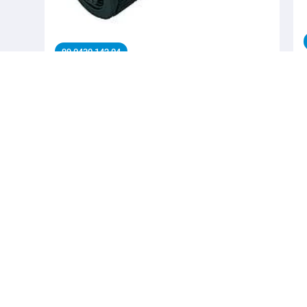
99 0430 142 04
M12 Duo-kabeluttag, antal poler: 4, 2.1-3.0 mm (2
Kabel) eller 4-5 mm ( 2 Kabel), oskärmad, skruvkläm,
IP67, UL 2238
Automationsteknik - Anslutningskablar,
Automationsteknik - Anslutningskablar, M12-A, Serie
Automationsteknik - Anslutningskablar
Detaljer
svenska