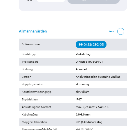
Allmänna värden
less
99 0436 292 05
Artikelnummer
Kontakttyp
Vinkeluttag
Typ standard
DIN EN 61076-2-101
Kodning
A-kodad
Version
Anslutningsdon bussning vinklad
Kopplingsmetod
skruvning
Kontakttermineringstyp
skruvkläm
Skyddsklass
IP67
Anslutningens tvärsnitt
max. 0,75 mm² / AWG 18
Kabelingång
6,0-8,0 mm
Möjlighet till rotation
90° (4 kodalternativ)
Temperaturområde från / till
-40 °C / 85 °C