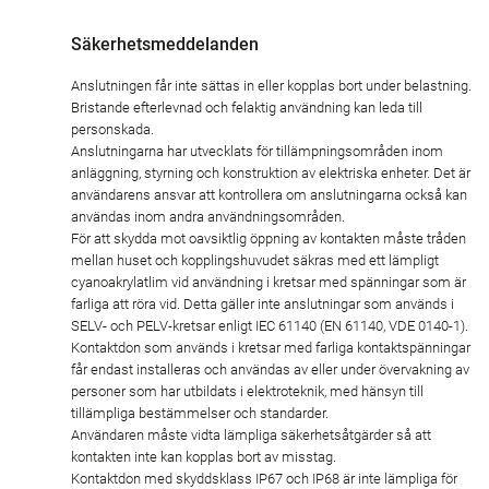
Säkerhetsmeddelanden
Anslutningen får inte sättas in eller kopplas bort under belastning.
Bristande efterlevnad och felaktig användning kan leda till
personskada.
Anslutningarna har utvecklats för tillämpningsområden inom
anläggning, styrning och konstruktion av elektriska enheter. Det är
användarens ansvar att kontrollera om anslutningarna också kan
användas inom andra användningsområden.
För att skydda mot oavsiktlig öppning av kontakten måste tråden
mellan huset och kopplingshuvudet säkras med ett lämpligt
cyanoakrylatlim vid användning i kretsar med spänningar som är
farliga att röra vid. Detta gäller inte anslutningar som används i
SELV- och PELV-kretsar enligt IEC 61140 (EN 61140, VDE 0140-1).
Kontaktdon som används i kretsar med farliga kontaktspänningar
får endast installeras och användas av eller under övervakning av
personer som har utbildats i elektroteknik, med hänsyn till
tillämpliga bestämmelser och standarder.
Användaren måste vidta lämpliga säkerhetsåtgärder så att
kontakten inte kan kopplas bort av misstag.
Kontaktdon med skyddsklass IP67 och IP68 är inte lämpliga för