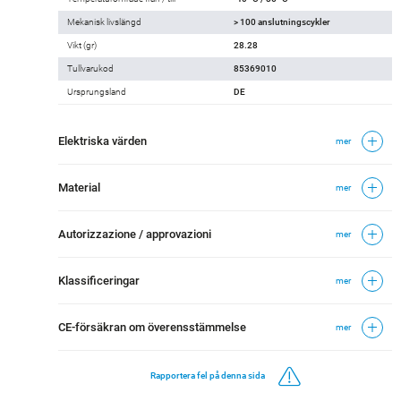
Mekanisk livslängd
> 100 anslutningscykler
Vikt (gr)
28.28
Tullvarukod
85369010
Ursprungsland
DE
Elektriska värden
mer
Material
mer
Autorizzazione / approvazioni
mer
Klassificeringar
mer
CE-försäkran om överensstämmelse
mer
Rapportera fel på denna sida