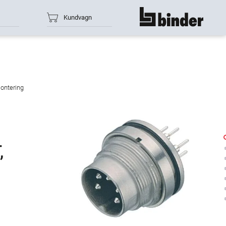
Kundvagn
show all
montering
,