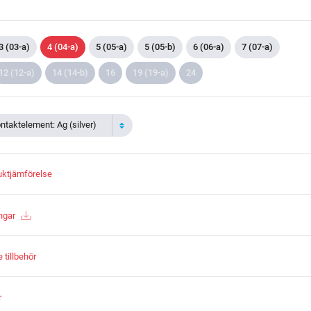
3 (03-a)
4 (04-a)
5 (05-a)
5 (05-b)
6 (06-a)
7 (07-a)
12 (12-a)
14 (14-b)
16
19 (19-a)
24
ontaktelement: Ag (silver)
duktjämförelse
ngar
tillbehör
r