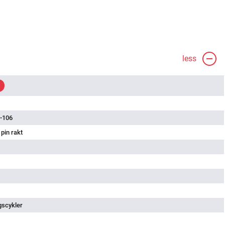
less
-106
pin rakt
gscykler