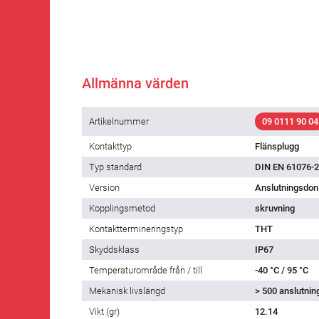
Allmänna värden
Artikelnummer
09 0111 90 04
Kontakttyp
Flänsplugg
Typ standard
DIN EN 61076-2
Version
Anslutningsdon 
Kopplingsmetod
skruvning
Kontakttermineringstyp
THT
Skyddsklass
IP67
Temperaturområde från / till
-40 °C / 95 °C
Mekanisk livslängd
> 500 anslutnin
Vikt (gr)
12.14