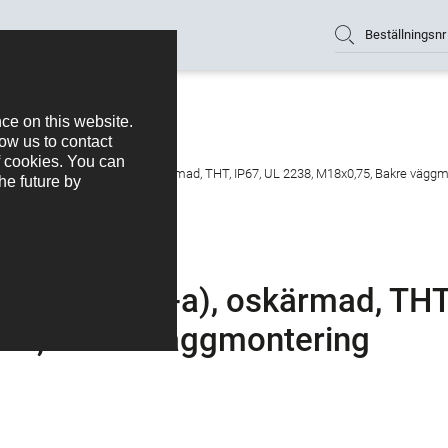
Beställningsnr
ugg, antal poler: 4 (04-a), oskärmad, THT, IP67, UL 2238, M18x0,75, Bakre vägg
poler: 4 (04-a), oskärmad, THT
,75, Bakre väggmontering