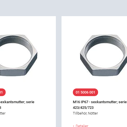
01
01 5006 001
sexkantsmutter; serie
M16 IP67 - sexkantsmutter; serie
3
423/425/723
tter
Tillbehör, Nötter
Detaljer