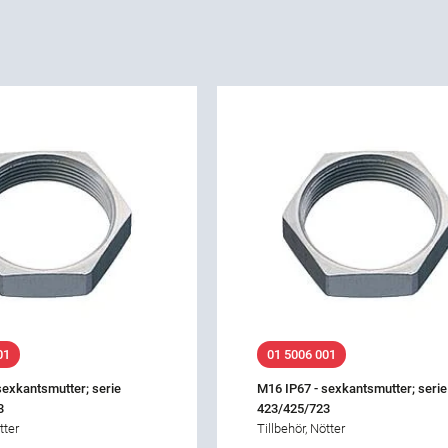
01
01 5006 001
sexkantsmutter; serie
M16 IP67 - sexkantsmutter; serie
3
423/425/723
tter
Tillbehör, Nötter