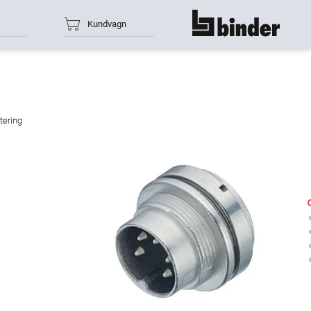
Kundvagn
show all
tering