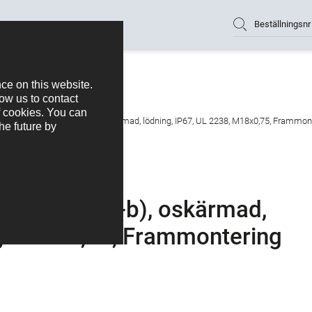
Beställningsnr
ugg, antal poler: 5 (05-b), oskärmad, lödning, IP67, UL 2238, M18x0,75, Frammon
poler: 5 (05-b), oskärmad,
8, M18x0,75, Frammontering