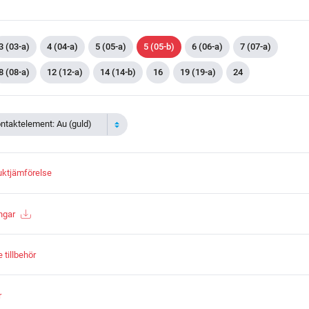
3 (03-a)
4 (04-a)
5 (05-a)
5 (05-b)
6 (06-a)
7 (07-a)
8 (08-a)
12 (12-a)
14 (14-b)
16
19 (19-a)
24
ontaktelement: Au (guld)
duktjämförelse
ngar
tillbehör
r