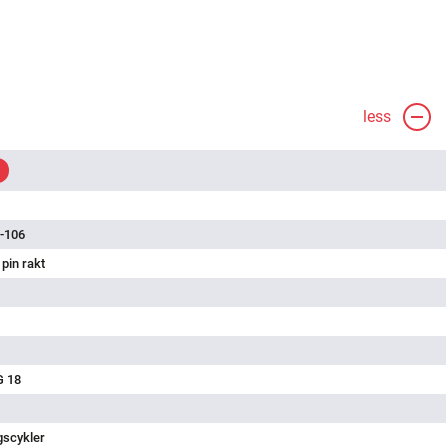
less
-106
pin rakt
G 18
gscykler