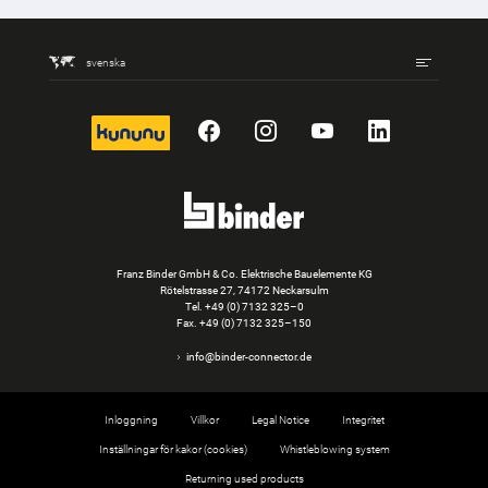
svenska
kununu
Facebook
Instagram
YouTube
LinkedIn
Franz Binder GmbH & Co. Elektrische Bauelemente KG
Rötelstrasse 27, 74172 Neckarsulm
Tel.
+49 (0) 7132 325–0
Fax. +49 (0) 7132 325–150
info@binder-connector.de
Inloggning
Villkor
Legal Notice
Integritet
Inställningar för kakor (cookies)
Whistleblowing system
Returning used products