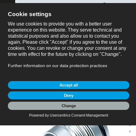
ose
show all
Beställningsnr
Kundvagn
Beställning nr: 09 0119 80 05
M16 Flänsplugg, antal poler: 5 (05-b), oskärmad,
lödning, IP67, UL 2238, M18x0,75, Bakre
väggmontering
M16 IP67, Serie 723, Miniatyrkontakter