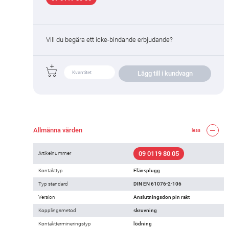
Vill du begära ett icke-bindande erbjudande?
Lägg till i kundvagn
Allmänna värden
less
09 0119 80 05
Artikelnummer
Kontakttyp
Flänsplugg
Typ standard
DIN EN 61076-2-106
Version
Anslutningsdon pin rakt
Kopplingsmetod
skruvning
Kontakttermineringstyp
lödning