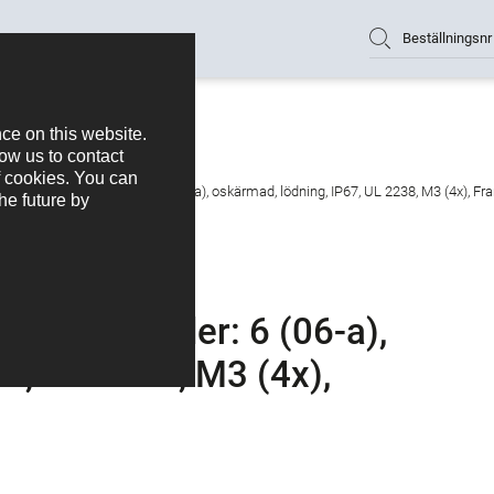
Beställningsnr
ig flänsuttag, antal poler: 6 (06-a), oskärmad, lödning, IP67, UL 2238, M3 (4x), 
g, antal poler: 6 (06-a),
7, UL 2238, M3 (4x),