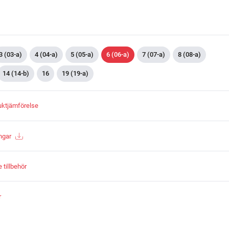
3 (03-a)
4 (04-a)
5 (05-a)
6 (06-a)
7 (07-a)
8 (08-a)
14 (14-b)
16
19 (19-a)
duktjämförelse
ngar
tillbehör
r