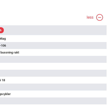
less
6
uttag
-106
 bussning rakt
G 18
gscykler