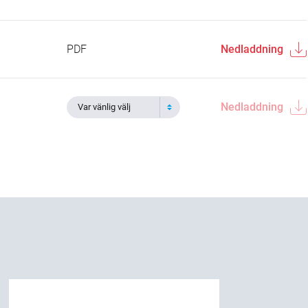
PDF
Nedladdning
Nedladdning
Var vänlig välj