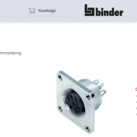
Kundvagn
show all
Frammontering