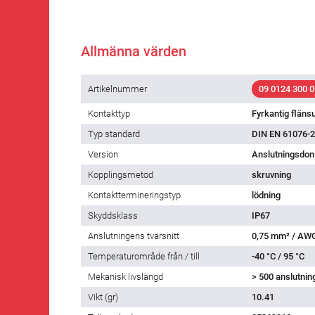
Allmänna värden
Artikelnummer
09 0124 300 0
Kontakttyp
Fyrkantig fläns
Typ standard
DIN EN 61076-2
Version
Anslutningsdon
Kopplingsmetod
skruvning
Kontakttermineringstyp
lödning
Skyddsklass
IP67
Anslutningens tvärsnitt
0,75 mm² / AW
Temperaturområde från / till
-40 °C / 95 °C
Mekanisk livslängd
> 500 anslutnin
Vikt (gr)
10.41