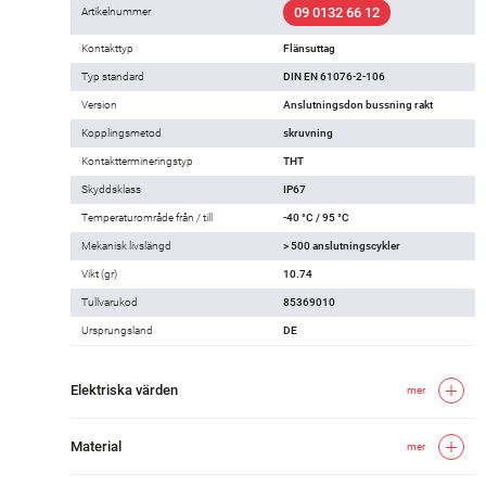
09 0132 66 12
Artikelnummer
Kontakttyp
Flänsuttag
Typ standard
DIN EN 61076-2-106
Version
Anslutningsdon bussning rakt
Kopplingsmetod
skruvning
Kontakttermineringstyp
THT
Skyddsklass
IP67
Temperaturområde från / till
-40 °C / 95 °C
Mekanisk livslängd
> 500 anslutningscykler
Vikt (gr)
10.74
Tullvarukod
85369010
Ursprungsland
DE
Elektriska värden
mer
Material
mer