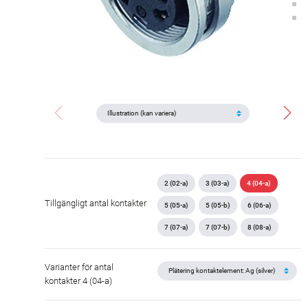
2 (02-a)
3 (03-a)
4 (04-a)
Tillgängligt antal kontakter
5 (05-a)
5 (05-b)
6 (06-a)
7 (07-a)
7 (07-b)
8 (08-a)
Varianter för antal
kontakter 4 (04-a)