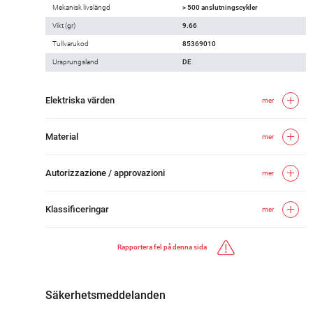
Mekanisk livslängd
> 500 anslutningscykler
Vikt (gr)
9.66
Tullvarukod
85369010
Ursprungsland
DE
Elektriska värden
mer
Material
mer
Autorizzazione / approvazioni
mer
Klassificeringar
mer
Rapportera fel på denna sida
Säkerhetsmeddelanden