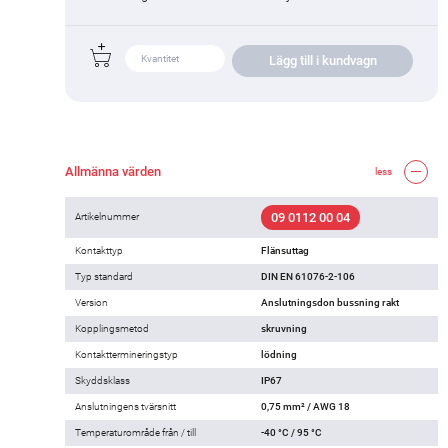
Lägg till i kundvagn
Allmänna värden
less
09 0112 00 04
Artikelnummer
Kontakttyp
Flänsuttag
Typ standard
DIN EN 61076-2-106
Version
Anslutningsdon bussning rakt
Kopplingsmetod
skruvning
Kontakttermineringstyp
lödning
Skyddsklass
IP67
Anslutningens tvärsnitt
0,75 mm² / AWG 18
Temperaturområde från / till
-40 °C / 95 °C