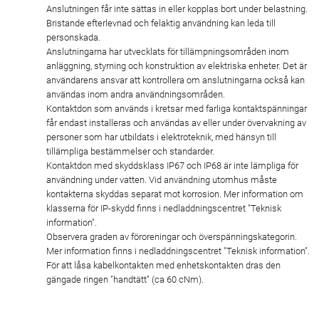
Anslutningen får inte sättas in eller kopplas bort under belastning.
Bristande efterlevnad och felaktig användning kan leda till
personskada.
Anslutningarna har utvecklats för tillämpningsområden inom
anläggning, styrning och konstruktion av elektriska enheter. Det är
användarens ansvar att kontrollera om anslutningarna också kan
användas inom andra användningsområden.
Kontaktdon som används i kretsar med farliga kontaktspänningar
får endast installeras och användas av eller under övervakning av
personer som har utbildats i elektroteknik, med hänsyn till
tillämpliga bestämmelser och standarder.
Kontaktdon med skyddsklass IP67 och IP68 är inte lämpliga för
användning under vatten. Vid användning utomhus måste
kontakterna skyddas separat mot korrosion. Mer information om
klasserna för IP-skydd finns i nedladdningscentret "Teknisk
information".
Observera graden av föroreningar och överspänningskategorin.
Mer information finns i nedladdningscentret "Teknisk information".
För att låsa kabelkontakten med enhetskontakten dras den
gängade ringen "handtätt" (ca 60 cNm).