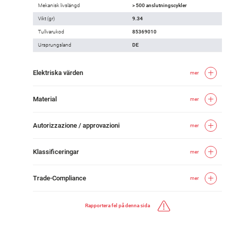
Mekanisk livslängd
> 500 anslutningscykler
Vikt (gr)
9.34
Tullvarukod
85369010
Ursprungsland
DE
Elektriska värden
mer
Material
mer
Autorizzazione / approvazioni
mer
Klassificeringar
mer
Trade-Compliance
mer
Rapportera fel på denna sida