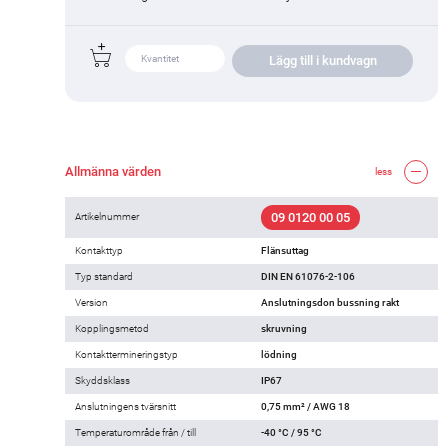
Lägg till i kundvagn
Allmänna värden
less
09 0120 00 05
Artikelnummer
Kontakttyp
Flänsuttag
Typ standard
DIN EN 61076-2-106
Version
Anslutningsdon bussning rakt
Kopplingsmetod
skruvning
Kontakttermineringstyp
lödning
Skyddsklass
IP67
Anslutningens tvärsnitt
0,75 mm² / AWG 18
Temperaturområde från / till
-40 °C / 95 °C