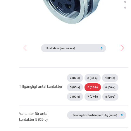
2 (02-a)
3 (03-a)
4 (04-a)
Tillgängligt antal kontakter
5 (05-a)
5 (05-b)
6 (06-a)
7 (07-a)
7 (07-b)
8 (08-a)
Varianter för antal
kontakter 5 (05-b)