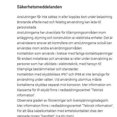
Säkerhetsmeddelanden
Anslutningen får inte sättas in eller kopplas bort under belastning.
Bristande efterlevnad och felaktig användning kan leda till
personskada.
Anslutningarna har utvecklats för tillämpningsområden inom
anläggning, styrning och konstruktion av elektriska enheter. Det är
användarens ansvar att kontrollera om anslutningarna också kan
användas inom andra användningsområden.
Kontaktdon som används i kretsar med farliga kontaktspänningar
får endast installeras och användas av eller under övervakning av
personer som har utbildats i elektroteknik, med hänsyn till
tillämpliga bestämmelser och standarder.
Kontaktdon med skyddsklass IP67 och IP68 är inte lämpliga för
användning under vatten. Vid användning utomhus måste
kontakterna skyddas separat mot korrosion. Mer information om
klasserna för IP-skydd finns i nedladdningscentret "Teknisk
information".
Observera graden av föroreningar och överspänningskategorin.
Mer information finns i nedladdningscentret "Teknisk information".
För att låsa kabelkontakten med enhetskontakten dras den
gängade ringen "handtätt" (ca 60 cNm).