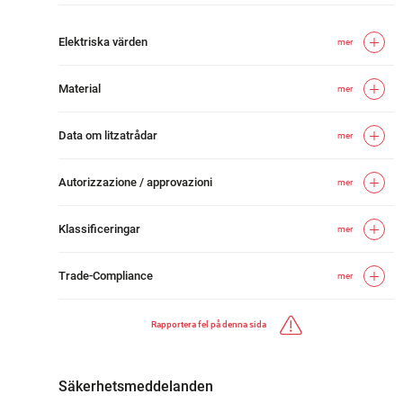
Elektriska värden
mer
Material
mer
Data om litzatrådar
mer
Autorizzazione / approvazioni
mer
Klassificeringar
mer
Trade-Compliance
mer
Rapportera fel på denna sida
Säkerhetsmeddelanden