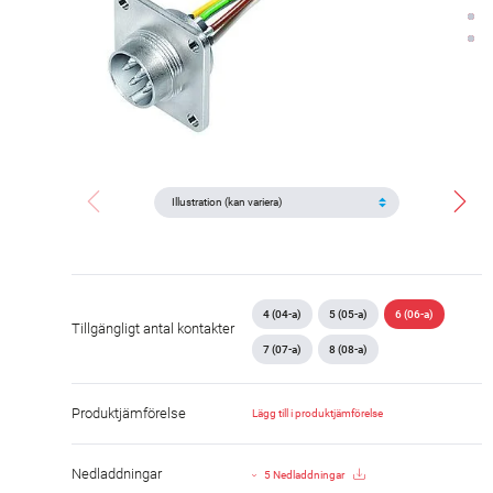
4 (04-a)
5 (05-a)
6 (06-a)
Tillgängligt antal kontakter
7 (07-a)
8 (08-a)
Produktjämförelse
Lägg till i produktjämförelse
Nedladdningar
5 Nedladdningar