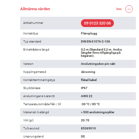
Allmänna värden
less
09 0123 320 06
Artikelnummer
Kontakttyp
Flänsplugg
Typ standard
DIN EN 61076-2-106
Enkeltrådens längd
0,2 m (Standard 0,2 m. Andra
längder finns tillgängliga på
begäran).
Version
Anslutningsdon pin rakt
Kopplingsmetod
skruvning
Kontakttermineringstyp
flätad kabel
Skyddsklass
IP67
Anslutningens tvärsnitt
AWG 22
Temperaturområde från / till
-30 °C / 85 °C
Mekanisk livslängd
> 500 anslutningscykler
Vikt (gr)
20.70
Tullvarukod
85369010
Ursprungsland
DE