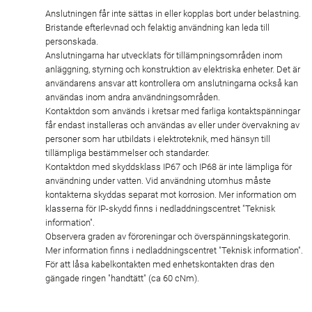
Anslutningen får inte sättas in eller kopplas bort under belastning.
Bristande efterlevnad och felaktig användning kan leda till
personskada.
Anslutningarna har utvecklats för tillämpningsområden inom
anläggning, styrning och konstruktion av elektriska enheter. Det är
användarens ansvar att kontrollera om anslutningarna också kan
användas inom andra användningsområden.
Kontaktdon som används i kretsar med farliga kontaktspänningar
får endast installeras och användas av eller under övervakning av
personer som har utbildats i elektroteknik, med hänsyn till
tillämpliga bestämmelser och standarder.
Kontaktdon med skyddsklass IP67 och IP68 är inte lämpliga för
användning under vatten. Vid användning utomhus måste
kontakterna skyddas separat mot korrosion. Mer information om
klasserna för IP-skydd finns i nedladdningscentret "Teknisk
information".
Observera graden av föroreningar och överspänningskategorin.
Mer information finns i nedladdningscentret "Teknisk information".
För att låsa kabelkontakten med enhetskontakten dras den
gängade ringen "handtätt" (ca 60 cNm).