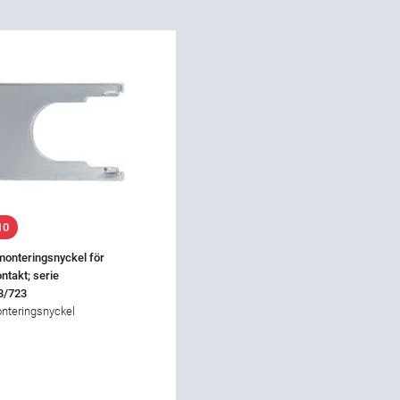
10
monteringsnyckel för
ntakt; serie
8/723
onteringsnyckel