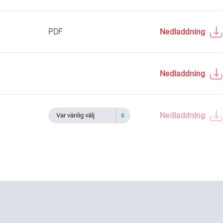
PDF
Nedladdning
Nedladdning
Nedladdning
Var vänlig välj