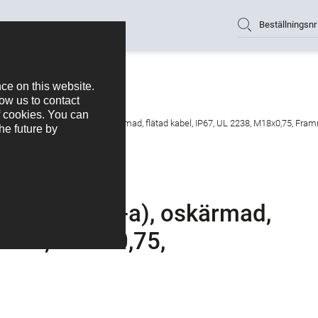
Beställningsnr
ugg, antal poler: 7 (07-a), oskärmad, flätad kabel, IP67, UL 2238, M18x0,75, Fra
poler: 7 (07-a), oskärmad,
 2238, M18x0,75,