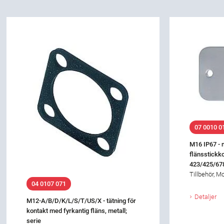
07 0010 0
M16 IP67 - 
flänsstickko
423/425/67
Tillbehör, M
04 0107 071
Detaljer
M12-A/B/D/K/L/S/T/US/X - tätning för
kontakt med fyrkantig fläns, metall;
serie