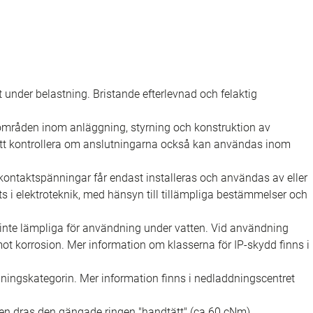
rt under belastning. Bristande efterlevnad och felaktig
sområden inom anläggning, styrning och konstruktion av
 att kontrollera om anslutningarna också kan användas inom
ontaktspänningar får endast installeras och användas av eller
s i elektroteknik, med hänsyn till tillämpliga bestämmelser och
nte lämpliga för användning under vatten. Vid användning
 korrosion. Mer information om klasserna för IP-skydd finns i
ningskategorin. Mer information finns i nedladdningscentret
en dras den gängade ringen "handtätt" (ca 60 cNm).