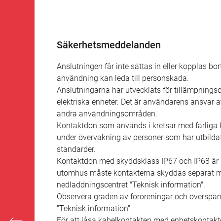
Säkerhetsmeddelanden
Anslutningen får inte sättas in eller kopplas bo
användning kan leda till personskada.
Anslutningarna har utvecklats för tillämpning
elektriska enheter. Det är användarens ansvar
andra användningsområden.
Kontaktdon som används i kretsar med farliga k
under övervakning av personer som har utbildat
standarder.
Kontaktdon med skyddsklass IP67 och IP68 är i
utomhus måste kontakterna skyddas separat mot
nedladdningscentret "Teknisk information".
Observera graden av föroreningar och överspän
"Teknisk information".
För att låsa kabelkontakten med enhetskontakt