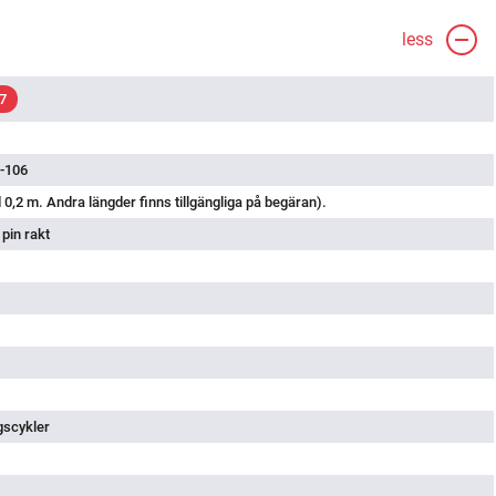
less
7
-106
 0,2 m. Andra längder finns tillgängliga på begäran).
pin rakt
gscykler