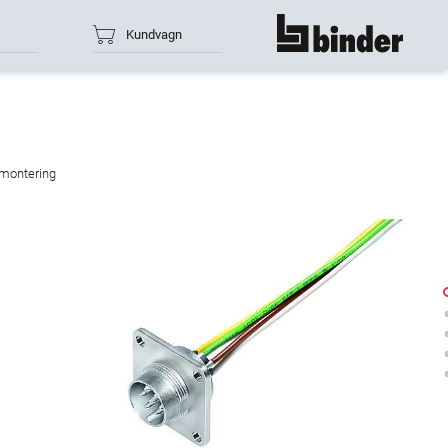
Kundvagn
show all
mmontering