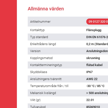
Allmänna värden
Artikelnummer
09 0127 320 0
Kontakttyp
Flänsplugg
Typ standard
DIN EN 61076-2
Enkeltrådens längd
0,2 m (Standard
Version
Anslutningsdon 
Kopplingsmetod
skruvning
Kontakttermineringstyp
flätad kabel
Skyddsklass
IP67
Anslutningens tvärsnitt
AWG 22
Temperaturområde från / till
-30 °C / 85 °C
Mekanisk livslängd
> 500 anslutnin
Vikt (gr)
22.01
Tullvarukod
85369010