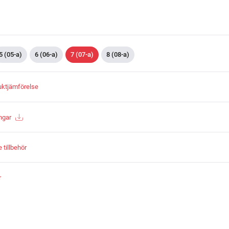
5 (05-a)
6 (06-a)
7 (07-a)
8 (08-a)
duktjämförelse
ngar
tillbehör
r