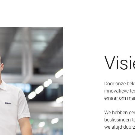
Visi
Door onze bek
innovatieve te
ernaar om mark
We hebben een 
beslissingen 
we altijd duur