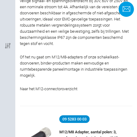
veilige signaal- en spanningsoverdracht bij 30V, 60V of 250V en
Vergrendeling
een nominale stroom tot 4A. Afhankelijk van de vereisten zijn de
C
doorvoeren beschikbaar in afgeschermde of niet-afgeschermde
uitvoeringen, ideaal voor EMC-gevoelige toepassingen. Het
Aansluiting
robuuste metalen vergrendelingssysteem zorgt voor
duurzaamheid en een veilige bevestiging, zelfs bij trillingen. Met
Codering
beschermingsklasse IP67 zijn de componenten beschermd
tegen stof en vocht.
EMC
Of het nu gaat om M12/M8-adapters of onze schakelkast-
doorvoeren, binder-producten maken eenvoudige en
Beschermingsgraad
ruimtebesparende paneelmontage in industriële toepassingen
mogelijk.
Materiaal van de behuizing
Naar het M12-connectoroverzicht
Toestemming
Nominale stroom
09 5283 00 03
Nominale spanning
M12/M8 Adapter, aantal polen: 3,